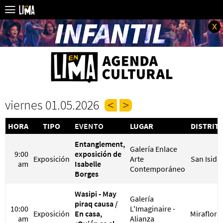
x
viernes 01.05.2026
HORA
TIPO
EVENTO
LUGAR
DISTRIT
Entanglement,
Galería Enlace
9:00
exposición de
Exposición
Arte
San Isidr
am
Isabelle
Contemporáneo
Borges
Wasipi - May
Galería
piraq causa /
10:00
L'Imaginaire -
Exposición
En casa,
Miraflore
am
Alianza