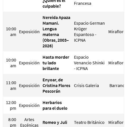
¿Quién es el
Francesa
culpable?
Nereida Apaza
Mamani.
Espacio German
10:00
Lengua
Krüger
Exposición
Miraflore
am
materna
Espantoso -
(Obras, 2003–
ICPNA
2026)
Hasta morder
Espacio
10:00
Exposición
tu lado
Venancio Shinki
Miraflore
am
brillante
- ICPNA
Enyoar, de
11:00
Exposición
Cristina Flores
Crisis Galeria
Barranco
am
Pescorán
12:00
Herbarios
Exposición
pm
para el duelo
8:00
Artes
Romeo y Juli
Teatro Británico
Miraflore
pm
Escénicas