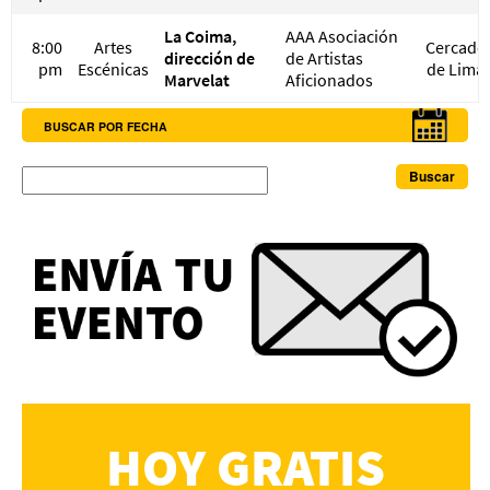
La Coima,
AAA Asociación
8:00
Artes
Cercado
dirección de
de Artistas
pm
Escénicas
de Lima
Marvelat
Aficionados
BUSCAR POR FECHA
Buscar
HOY GRATIS