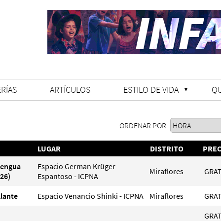
RÍAS
ARTÍCULOS
ESTILO DE VIDA
Q
ORDENAR POR
LUGAR
DISTRITO
PREC
Lengua
Espacio German Krüger
Miraflores
GRAT
26)
Espantoso - ICPNA
llante
Espacio Venancio Shinki - ICPNA
Miraflores
GRAT
GRAT