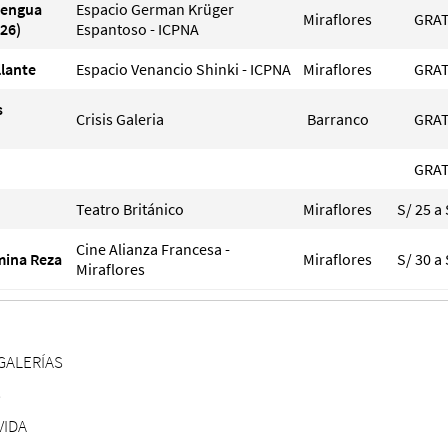
Lengua
Espacio German Krüger
Miraflores
GRAT
26)
Espantoso - ICPNA
llante
Espacio Venancio Shinki - ICPNA
Miraflores
GRAT
s
Crisis Galeria
Barranco
GRAT
GRAT
Teatro Británico
Miraflores
S/ 25 a 
Cine Alianza Francesa -
smina Reza
Miraflores
S/ 30 a 
Miraflores
GALERÍAS
S
VIDA