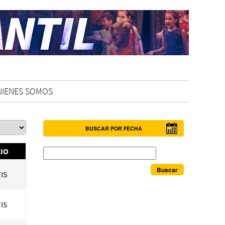
UIENES SOMOS
BUSCAR POR FECHA
Buscar
IO
IS
IS