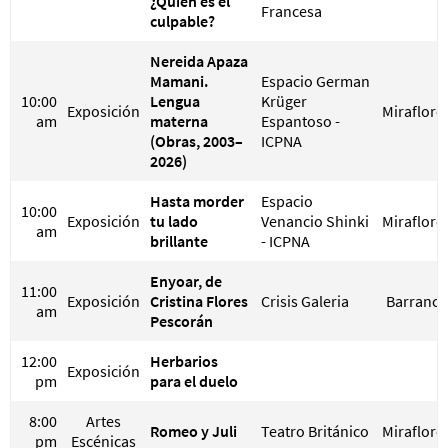
¿Quién es el
Francesa
culpable?
Nereida Apaza
Mamani.
Espacio German
10:00
Lengua
Krüger
Exposición
Miraflore
am
materna
Espantoso -
(Obras, 2003–
ICPNA
2026)
Hasta morder
Espacio
10:00
Exposición
tu lado
Venancio Shinki
Miraflore
am
brillante
- ICPNA
Enyoar, de
11:00
Exposición
Cristina Flores
Crisis Galeria
Barranco
am
Pescorán
12:00
Herbarios
Exposición
pm
para el duelo
8:00
Artes
Romeo y Juli
Teatro Británico
Miraflore
pm
Escénicas