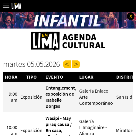
x
martes 05.05.2026
HORA
TIPO
EVENTO
LUGAR
DISTRIT
Entanglement,
Galería Enlace
9:00
exposición de
Exposición
Arte
San Isidr
am
Isabelle
Contemporáneo
Borges
Wasipi - May
Galería
piraq causa /
10:00
L'Imaginaire -
Exposición
En casa,
Miraflore
am
Alianza