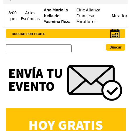
Ana María la
Cine Alianza
8:00
Artes
bella de
Francesa -
Miraflore
pm
Escénicas
Yasmina Reza
Miraflores
BUSCAR POR FECHA
Buscar
HOY GRATIS