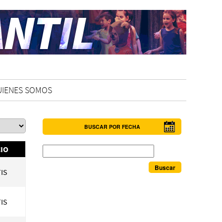
UIENES SOMOS
BUSCAR POR FECHA
Buscar
IO
IS
IS