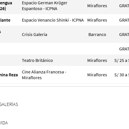
Lengua
Espacio German Krüger
Miraflores
GRAT
26)
Espantoso - ICPNA
llante
Espacio Venancio Shinki - ICPNA
Miraflores
GRAT
s
Crisis Galeria
Barranco
GRAT
GRAT
Teatro Británico
Miraflores
S/ 25 a 
Cine Alianza Francesa -
smina Reza
Miraflores
S/ 30 a 
Miraflores
GALERÍAS
S
VIDA