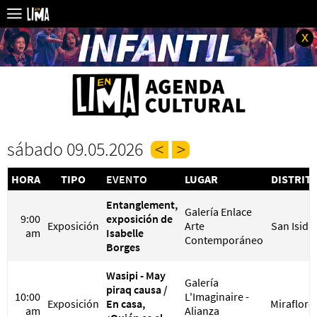
x
sábado 09.05.2026
HORA
TIPO
EVENTO
LUGAR
DISTRIT
Entanglement,
Galería Enlace
9:00
exposición de
Exposición
Arte
San Isidr
am
Isabelle
Contemporáneo
Borges
Wasipi - May
Galería
piraq causa /
10:00
L'Imaginaire -
Exposición
En casa,
Miraflore
am
Alianza