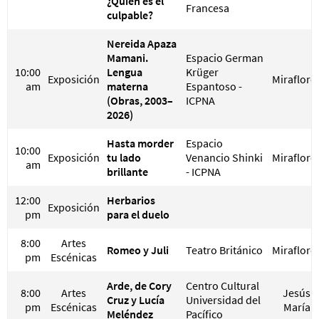
¿Quién es el
Francesa
culpable?
Nereida Apaza
Mamani.
Espacio German
10:00
Lengua
Krüger
Exposición
Miraflore
am
materna
Espantoso -
(Obras, 2003–
ICPNA
2026)
Hasta morder
Espacio
10:00
Exposición
tu lado
Venancio Shinki
Miraflore
am
brillante
- ICPNA
12:00
Herbarios
Exposición
pm
para el duelo
8:00
Artes
Romeo y Juli
Teatro Británico
Miraflore
pm
Escénicas
Arde, de Cory
Centro Cultural
8:00
Artes
Jesús
Cruz y Lucía
Universidad del
pm
Escénicas
María
Meléndez
Pacífico