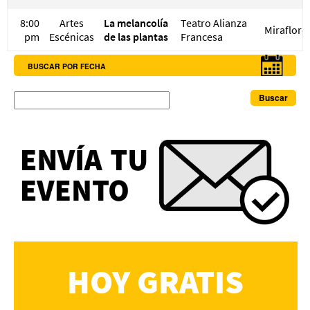
8:00
Artes
La melancolía
Teatro Alianza
Miraflore
pm
Escénicas
de las plantas
Francesa
BUSCAR POR FECHA
Buscar
HOY GRATIS