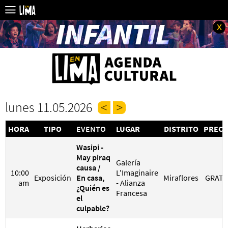
x
lunes 11.05.2026
HORA
TIPO
EVENTO
LUGAR
DISTRITO
PRECI
Wasipi -
May piraq
Galería
causa /
10:00
L'Imaginaire
Exposición
En casa,
Miraflores
GRATI
am
- Alianza
¿Quién es
Francesa
el
culpable?