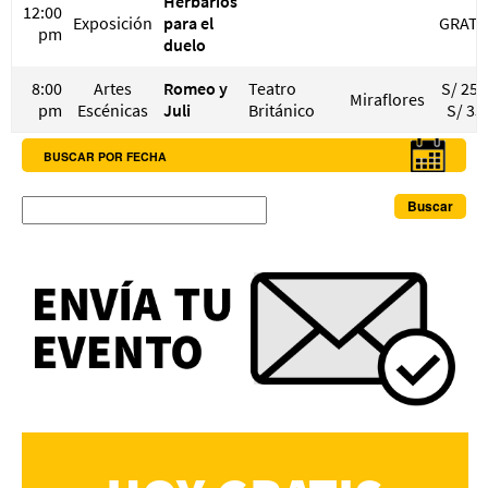
Herbarios
12:00
Exposición
para el
GRATI
pm
duelo
8:00
Artes
Romeo y
Teatro
S/ 25 
Miraflores
pm
Escénicas
Juli
Británico
S/ 35
BUSCAR POR FECHA
Buscar