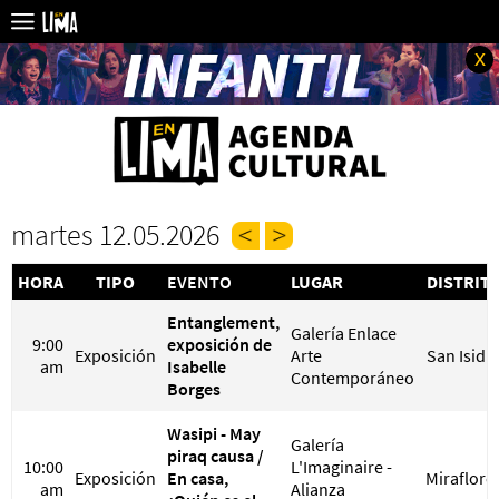
x
martes 12.05.2026
HORA
TIPO
EVENTO
LUGAR
DISTRIT
Entanglement,
Galería Enlace
9:00
exposición de
Exposición
Arte
San Isidr
am
Isabelle
Contemporáneo
Borges
Wasipi - May
Galería
piraq causa /
10:00
L'Imaginaire -
Exposición
En casa,
Miraflore
am
Alianza