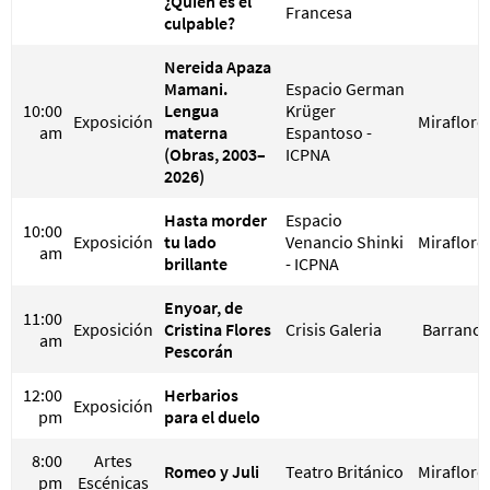
¿Quién es el
Francesa
culpable?
Nereida Apaza
Mamani.
Espacio German
10:00
Lengua
Krüger
Exposición
Miraflore
am
materna
Espantoso -
(Obras, 2003–
ICPNA
2026)
Hasta morder
Espacio
10:00
Exposición
tu lado
Venancio Shinki
Miraflore
am
brillante
- ICPNA
Enyoar, de
11:00
Exposición
Cristina Flores
Crisis Galeria
Barranco
am
Pescorán
12:00
Herbarios
Exposición
pm
para el duelo
8:00
Artes
Romeo y Juli
Teatro Británico
Miraflore
pm
Escénicas