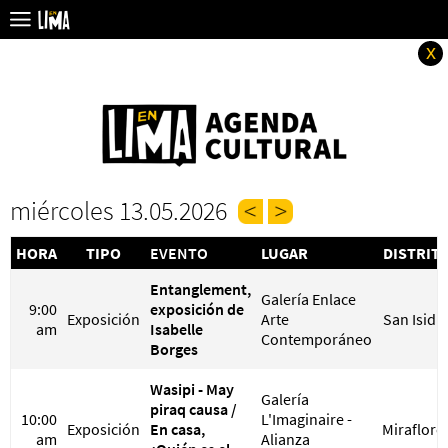
x
miércoles 13.05.2026
HORA
TIPO
EVENTO
LUGAR
DISTRIT
Entanglement,
Galería Enlace
9:00
exposición de
Exposición
Arte
San Isidr
am
Isabelle
Contemporáneo
Borges
Wasipi - May
Galería
piraq causa /
10:00
L'Imaginaire -
Exposición
En casa,
Miraflore
am
Alianza