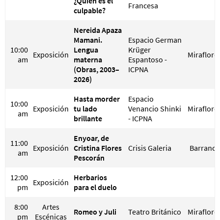
¿Quién es el
Francesa
culpable?
Nereida Apaza
Mamani.
Espacio German
10:00
Lengua
Krüger
Exposición
Miraflore
am
materna
Espantoso -
(Obras, 2003–
ICPNA
2026)
Hasta morder
Espacio
10:00
Exposición
tu lado
Venancio Shinki
Miraflore
am
brillante
- ICPNA
Enyoar, de
11:00
Exposición
Cristina Flores
Crisis Galeria
Barranco
am
Pescorán
12:00
Herbarios
Exposición
pm
para el duelo
8:00
Artes
Romeo y Juli
Teatro Británico
Miraflore
pm
Escénicas