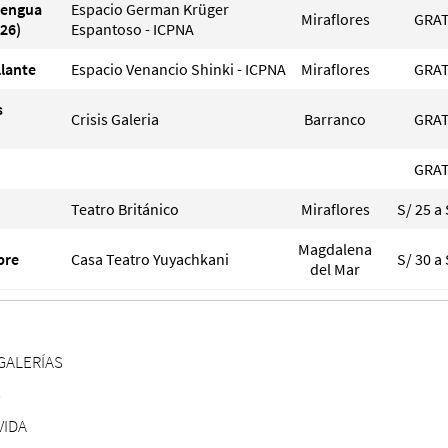
Lengua
Espacio German Krüger
Miraflores
GRAT
26)
Espantoso - ICPNA
llante
Espacio Venancio Shinki - ICPNA
Miraflores
GRAT
s
Crisis Galeria
Barranco
GRAT
GRAT
Teatro Británico
Miraflores
S/ 25 a 
Magdalena
pre
Casa Teatro Yuyachkani
S/ 30 a 
del Mar
GALERÍAS
S
VIDA