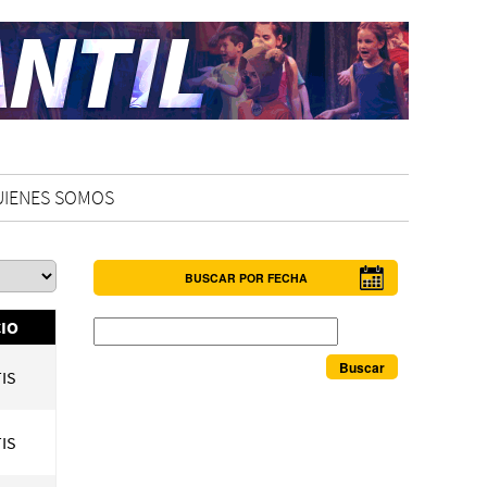
UIENES SOMOS
BUSCAR POR FECHA
Buscar
IO
IS
IS