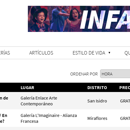
RÍAS
ARTÍCULOS
ESTILO DE VIDA
Q
ORDENAR POR
LUGAR
DISTRITO
PREC
n de
Galería Enlace Arte
San Isidro
GRAT
Contemporáneo
/ En
Galería L'Imaginaire - Alianza
Miraflores
GRAT
le?
Francesa