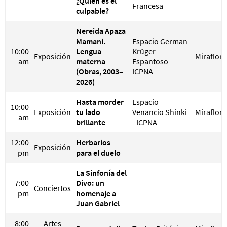
¿Quién es el
Francesa
culpable?
Nereida Apaza
Mamani.
Espacio German
10:00
Lengua
Krüger
Exposición
Miraflore
am
materna
Espantoso -
(Obras, 2003–
ICPNA
2026)
Hasta morder
Espacio
10:00
Exposición
tu lado
Venancio Shinki
Miraflore
am
brillante
- ICPNA
12:00
Herbarios
Exposición
pm
para el duelo
La Sinfonía del
7:00
Divo: un
Conciertos
pm
homenaje a
Juan Gabriel
8:00
Artes