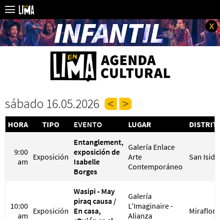
x
sábado 16.05.2026
HORA
TIPO
EVENTO
LUGAR
DISTRIT
Entanglement,
Galería Enlace
9:00
exposición de
Exposición
Arte
San Isidr
am
Isabelle
Contemporáneo
Borges
Wasipi - May
Galería
piraq causa /
10:00
L'Imaginaire -
Exposición
En casa,
Miraflore
am
Alianza