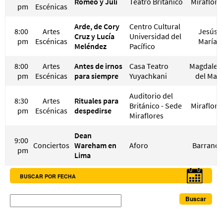
Romeo y Juli
Teatro Británico
Miraflore
pm
Escénicas
Arde, de Cory
Centro Cultural
8:00
Artes
Jesús
Cruz y Lucía
Universidad del
pm
Escénicas
María
Meléndez
Pacífico
8:00
Artes
Antes de irnos
Casa Teatro
Magdalen
pm
Escénicas
para siempre
Yuyachkani
del Mar
Auditorio del
8:30
Artes
Rituales para
Británico - Sede
Miraflore
pm
Escénicas
despedirse
Miraflores
Dean
9:00
Conciertos
Wareham en
Aforo
Barranc
pm
Lima
BUSCAR POR FECHA
Buscar