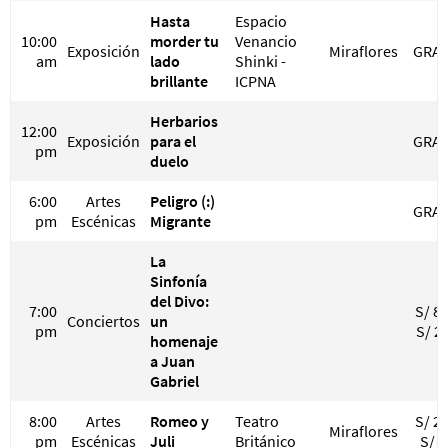
Hasta
Espacio
10:00
morder tu
Venancio
Exposición
Miraflores
GRAT
am
lado
Shinki -
brillante
ICPNA
Herbarios
12:00
Exposición
para el
GRAT
pm
duelo
6:00
Artes
Peligro (:)
GRAT
pm
Escénicas
Migrante
La
Sinfonía
del Divo:
7:00
S/ 80
Conciertos
un
pm
S/ 2
homenaje
a Juan
Gabriel
8:00
Artes
Romeo y
Teatro
S/ 25
Miraflores
pm
Escénicas
Juli
Británico
S/ 3