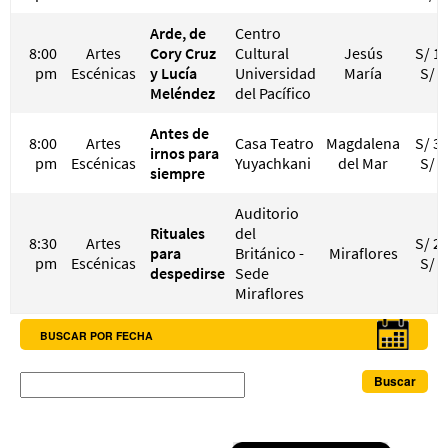
Arde, de
Centro
8:00
Artes
Cory Cruz
Cultural
Jesús
S/ 15
pm
Escénicas
y Lucía
Universidad
María
S/ 3
Meléndez
del Pacífico
Antes de
8:00
Artes
Casa Teatro
Magdalena
S/ 30
irnos para
pm
Escénicas
Yuyachkani
del Mar
S/ 4
siempre
Auditorio
Rituales
del
8:30
Artes
S/ 20
para
Británico -
Miraflores
pm
Escénicas
S/ 4
despedirse
Sede
Miraflores
BUSCAR POR FECHA
Buscar