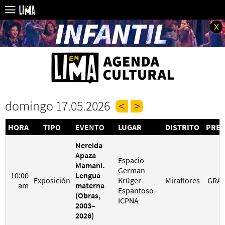
x
domingo 17.05.2026
HORA
TIPO
EVENTO
LUGAR
DISTRITO
PREC
Nereida
Apaza
Espacio
Mamani.
German
10:00
Lengua
Exposición
Krüger
Miraflores
GRAT
am
materna
Espantoso -
(Obras,
ICPNA
2003–
2026)