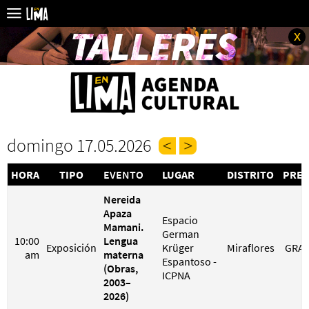
x
domingo 17.05.2026
HORA
TIPO
EVENTO
LUGAR
DISTRITO
PREC
Nereida
Apaza
Espacio
Mamani.
German
10:00
Lengua
Exposición
Krüger
Miraflores
GRAT
am
materna
Espantoso -
(Obras,
ICPNA
2003–
2026)