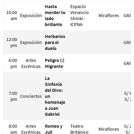
Hasta
Espacio
10:00
morder tu
Venancio
Exposición
Miraflores
GRAT
am
lado
Shinki -
brillante
ICPNA
Herbarios
12:00
Exposición
para el
GRAT
pm
duelo
6:00
Artes
Peligro (:)
GRAT
pm
Escénicas
Migrante
La
Sinfonía
del Divo:
7:00
S/ 80
Conciertos
un
pm
S/ 2
homenaje
a Juan
Gabriel
8:00
Artes
Romeo y
Teatro
S/ 25
Miraflores
pm
Escénicas
Juli
Británico
S/ 3