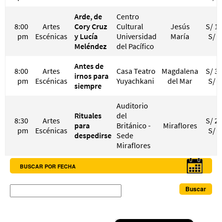
Arde, de
Centro
8:00
Artes
Cory Cruz
Cultural
Jesús
S/ 15
pm
Escénicas
y Lucía
Universidad
María
S/ 3
Meléndez
del Pacífico
Antes de
8:00
Artes
Casa Teatro
Magdalena
S/ 30
irnos para
pm
Escénicas
Yuyachkani
del Mar
S/ 4
siempre
Auditorio
Rituales
del
8:30
Artes
S/ 20
para
Británico -
Miraflores
pm
Escénicas
S/ 4
despedirse
Sede
Miraflores
BUSCAR POR FECHA
Buscar