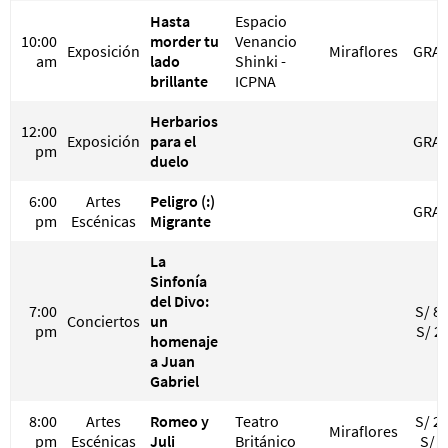
Hasta
Espacio
10:00
morder tu
Venancio
Exposición
Miraflores
GRAT
am
lado
Shinki -
brillante
ICPNA
Herbarios
12:00
Exposición
para el
GRAT
pm
duelo
6:00
Artes
Peligro (:)
GRAT
pm
Escénicas
Migrante
La
Sinfonía
del Divo:
7:00
S/ 80
Conciertos
un
pm
S/ 2
homenaje
a Juan
Gabriel
8:00
Artes
Romeo y
Teatro
S/ 25
Miraflores
pm
Escénicas
Juli
Británico
S/ 3