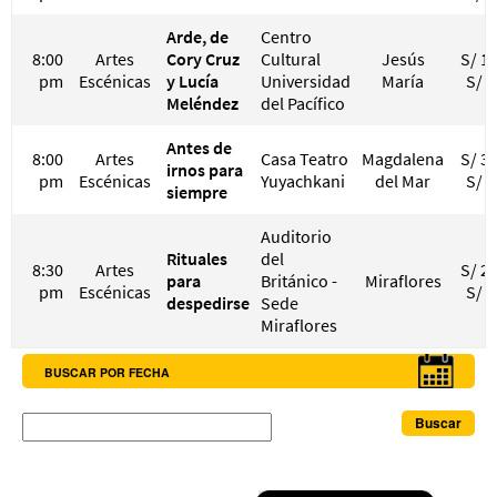
Arde, de
Centro
8:00
Artes
Cory Cruz
Cultural
Jesús
S/ 15
pm
Escénicas
y Lucía
Universidad
María
S/ 3
Meléndez
del Pacífico
Antes de
8:00
Artes
Casa Teatro
Magdalena
S/ 30
irnos para
pm
Escénicas
Yuyachkani
del Mar
S/ 4
siempre
Auditorio
Rituales
del
8:30
Artes
S/ 20
para
Británico -
Miraflores
pm
Escénicas
S/ 4
despedirse
Sede
Miraflores
BUSCAR POR FECHA
Buscar