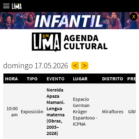
x
domingo 17.05.2026
HORA
TIPO
EVENTO
LUGAR
DISTRITO
PREC
Nereida
Apaza
Espacio
Mamani.
German
10:00
Lengua
Exposición
Krüger
Miraflores
GRAT
am
materna
Espantoso -
(Obras,
ICPNA
2003–
2026)