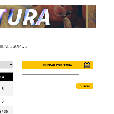
UIENES SOMOS
BUSCAR POR FECHA
Buscar
IO
IS
IS
S/ 35