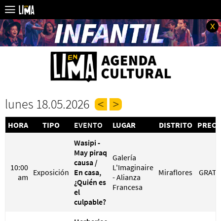
x
lunes 18.05.2026
HORA
TIPO
EVENTO
LUGAR
DISTRITO
PRECI
Wasipi -
May piraq
Galería
causa /
10:00
L'Imaginaire
Exposición
En casa,
Miraflores
GRATI
am
- Alianza
¿Quién es
Francesa
el
culpable?