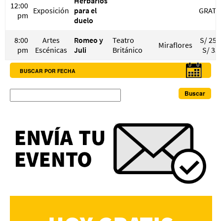
Herbarios
12:00
Exposición
para el
GRATI
pm
duelo
8:00
Artes
Romeo y
Teatro
S/ 25 
Miraflores
pm
Escénicas
Juli
Británico
S/ 35
BUSCAR POR FECHA
Buscar