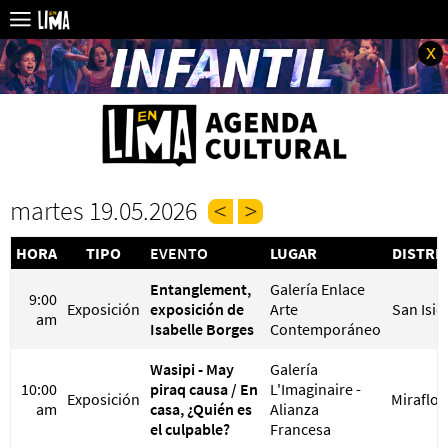
x
martes 19.05.2026
HORA
TIPO
EVENTO
LUGAR
DISTRI
Entanglement,
Galería Enlace
9:00
Exposición
exposición de
Arte
San Isid
am
Isabelle Borges
Contemporáneo
Wasipi - May
Galería
10:00
piraq causa / En
L'Imaginaire -
Exposición
Miraflor
am
casa, ¿Quién es
Alianza
el culpable?
Francesa