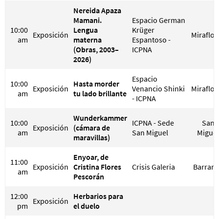
Nereida Apaza
Mamani.
Espacio German
10:00
Lengua
Krüger
Exposición
Miraflor
am
materna
Espantoso -
(Obras, 2003–
ICPNA
2026)
Espacio
10:00
Hasta morder
Exposición
Venancio Shinki
Miraflor
am
tu lado brillante
- ICPNA
Wunderkammer
10:00
ICPNA - Sede
San
Exposición
(cámara de
am
San Miguel
Miguel
maravillas)
Enyoar, de
11:00
Exposición
Cristina Flores
Crisis Galeria
Barran
am
Pescorán
12:00
Herbarios para
Exposición
pm
el duelo