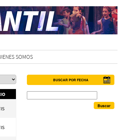
UIENES SOMOS
BUSCAR POR FECHA
Buscar
IO
IS
IS