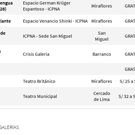
Lengua
Espacio German Krüger
Miraflores
GRAT
26)
Espantoso - ICPNA
llante
Espacio Venancio Shinki - ICPNA
Miraflores
GRAT
 de
San
ICPNA - Sede San Miguel
GRAT
Miguel
s
Crisis Galeria
Barranco
GRAT
GRAT
Teatro Británico
Miraflores
S/ 25 a 
Cercado
Teatro Municipal
S/ 32 a 
de Lima
GALERÍAS