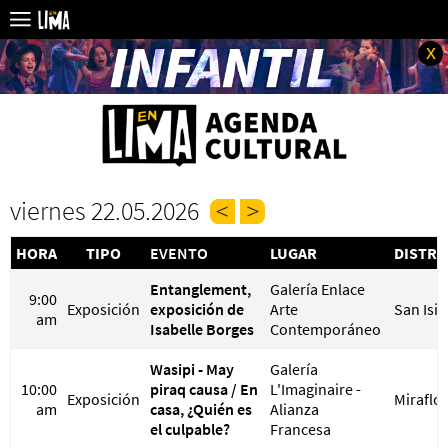
x
viernes 22.05.2026
HORA
TIPO
EVENTO
LUGAR
DISTRI
Entanglement,
Galería Enlace
9:00
Exposición
exposición de
Arte
San Isi
am
Isabelle Borges
Contemporáneo
Wasipi - May
Galería
10:00
piraq causa / En
L'Imaginaire -
Exposición
Miraflo
am
casa, ¿Quién es
Alianza
el culpable?
Francesa