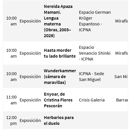
Nereida Apaza
Mamani.
Espacio German
10:00
Lengua
Krüger
Exposición
Miraflo
am
materna
Espantoso -
(Obras, 2003–
ICPNA
2026)
Espacio
10:00
Hasta morder
Exposición
Venancio Shinki
Miraflo
am
tu lado brillante
- ICPNA
Wunderkammer
10:00
ICPNA - Sede
Exposición
(cámara de
San Mig
am
San Miguel
maravillas)
Enyoar, de
11:00
Exposición
Cristina Flores
Crisis Galeria
Barran
am
Pescorán
12:00
Herbarios para
Exposición
pm
el duelo