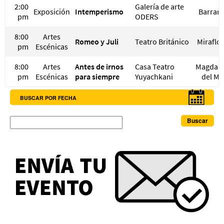
2:00
Galería de arte
Exposición
Intemperismo
Barran
pm
ODERS
8:00
Artes
Romeo y Juli
Teatro Británico
Miraflo
pm
Escénicas
8:00
Artes
Antes de irnos
Casa Teatro
Magdal
pm
Escénicas
para siempre
Yuyachkani
del Ma
BUSCAR POR FECHA
Buscar