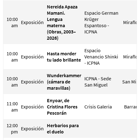
Nereida Apaza
Mamani.
Espacio German
10:00
Lengua
Krüger
Exposición
Miraflo
am
materna
Espantoso -
(Obras, 2003–
ICPNA
2026)
Espacio
10:00
Hasta morder
Exposición
Venancio Shinki
Miraflo
am
tu lado brillante
- ICPNA
Wunderkammer
10:00
ICPNA - Sede
Exposición
(cámara de
San Mig
am
San Miguel
maravillas)
Enyoar, de
11:00
Exposición
Cristina Flores
Crisis Galeria
Barran
am
Pescorán
12:00
Herbarios para
Exposición
pm
el duelo