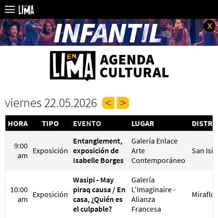
x
viernes 22.05.2026
HORA
TIPO
EVENTO
LUGAR
DISTRI
Entanglement,
Galería Enlace
9:00
Exposición
exposición de
Arte
San Isi
am
Isabelle Borges
Contemporáneo
Wasipi - May
Galería
10:00
piraq causa / En
L'Imaginaire -
Exposición
Miraflo
am
casa, ¿Quién es
Alianza
el culpable?
Francesa