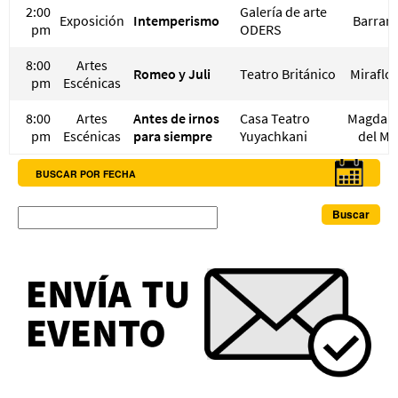
2:00
Galería de arte
Exposición
Intemperismo
Barran
pm
ODERS
8:00
Artes
Romeo y Juli
Teatro Británico
Miraflo
pm
Escénicas
8:00
Artes
Antes de irnos
Casa Teatro
Magdal
pm
Escénicas
para siempre
Yuyachkani
del Ma
BUSCAR POR FECHA
Buscar