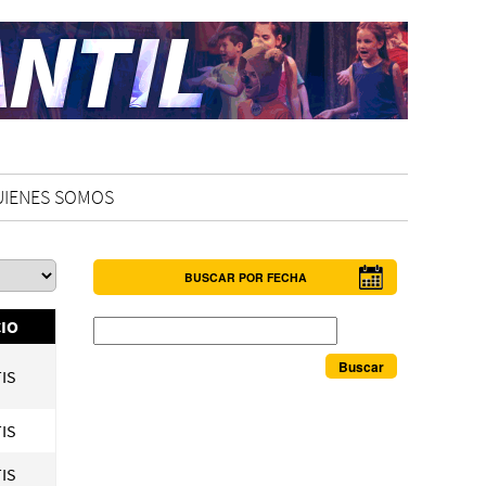
UIENES SOMOS
BUSCAR POR FECHA
Buscar
IO
IS
IS
IS