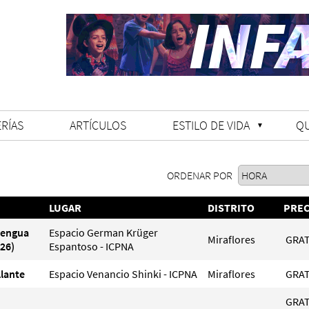
RÍAS
ARTÍCULOS
ESTILO DE VIDA
Q
ORDENAR POR
LUGAR
DISTRITO
PREC
Lengua
Espacio German Krüger
Miraflores
GRAT
26)
Espantoso - ICPNA
llante
Espacio Venancio Shinki - ICPNA
Miraflores
GRAT
GRAT