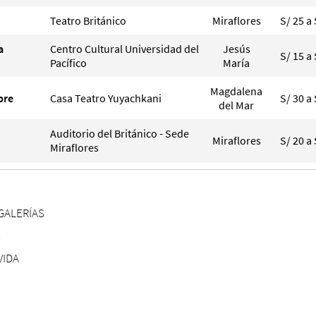
Teatro Británico
Miraflores
S/ 25 a 
a
Centro Cultural Universidad del
Jesús
S/ 15 a 
Pacífico
María
Magdalena
pre
Casa Teatro Yuyachkani
S/ 30 a 
del Mar
Auditorio del Británico - Sede
Miraflores
S/ 20 a 
Miraflores
GALERÍAS
S
VIDA