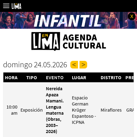
x
domingo 24.05.2026
HORA
TIPO
EVENTO
LUGAR
DISTRITO
PREC
Nereida
Apaza
Espacio
Mamani.
German
10:00
Lengua
Exposición
Krüger
Miraflores
GRAT
am
materna
Espantoso -
(Obras,
ICPNA
2003–
2026)