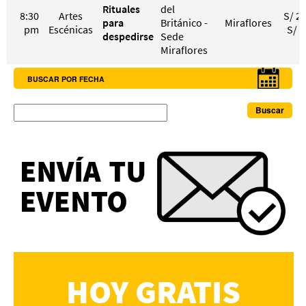
Rituales
del
8:30
Artes
S/ 20
para
Británico -
Miraflores
pm
Escénicas
S/ 4
despedirse
Sede
Miraflores
BUSCAR POR FECHA
Buscar
HOY GRATIS