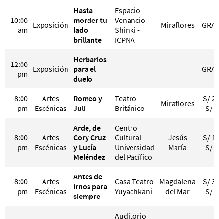
Hasta
Espacio
10:00
morder tu
Venancio
Exposición
Miraflores
GRAT
am
lado
Shinki -
brillante
ICPNA
Herbarios
12:00
Exposición
para el
GRAT
pm
duelo
8:00
Artes
Romeo y
Teatro
S/ 25
Miraflores
pm
Escénicas
Juli
Británico
S/ 3
Arde, de
Centro
8:00
Artes
Cory Cruz
Cultural
Jesús
S/ 15
pm
Escénicas
y Lucía
Universidad
María
S/ 3
Meléndez
del Pacífico
Antes de
8:00
Artes
Casa Teatro
Magdalena
S/ 30
irnos para
pm
Escénicas
Yuyachkani
del Mar
S/ 4
siempre
Auditorio