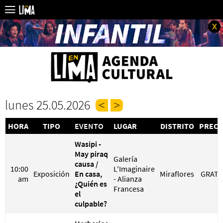
x
lunes 25.05.2026
HORA
TIPO
EVENTO
LUGAR
DISTRITO
PRECI
Wasipi -
May piraq
Galería
causa /
10:00
L'Imaginaire
Exposición
En casa,
Miraflores
GRATI
am
- Alianza
¿Quién es
Francesa
el
culpable?