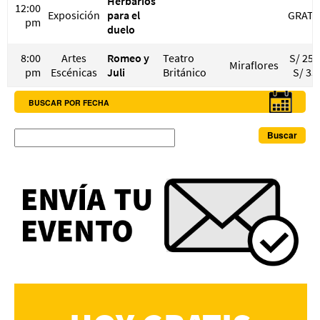
Herbarios
12:00
Exposición
para el
GRATI
pm
duelo
8:00
Artes
Romeo y
Teatro
S/ 25 
Miraflores
pm
Escénicas
Juli
Británico
S/ 35
BUSCAR POR FECHA
Buscar