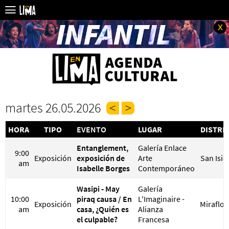
x
martes 26.05.2026
HORA
TIPO
EVENTO
LUGAR
DISTRI
Entanglement,
Galería Enlace
9:00
Exposición
exposición de
Arte
San Isid
am
Isabelle Borges
Contemporáneo
Wasipi - May
Galería
10:00
piraq causa / En
L'Imaginaire -
Exposición
Miraflor
am
casa, ¿Quién es
Alianza
el culpable?
Francesa