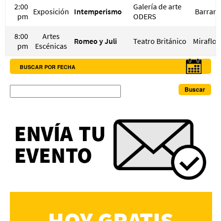
2:00
Galería de arte
Exposición
Intemperismo
Barran
pm
ODERS
8:00
Artes
Romeo y Juli
Teatro Británico
Miraflor
pm
Escénicas
BUSCAR POR FECHA
Buscar
HOY GRATIS