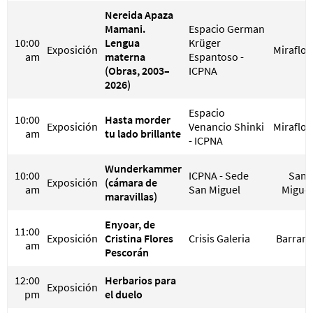
Nereida Apaza
Mamani.
Espacio German
10:00
Lengua
Krüger
Exposición
Miraflor
am
materna
Espantoso -
(Obras, 2003–
ICPNA
2026)
Espacio
10:00
Hasta morder
Exposición
Venancio Shinki
Miraflor
am
tu lado brillante
- ICPNA
Wunderkammer
10:00
ICPNA - Sede
San
Exposición
(cámara de
am
San Miguel
Miguel
maravillas)
Enyoar, de
11:00
Exposición
Cristina Flores
Crisis Galeria
Barran
am
Pescorán
12:00
Herbarios para
Exposición
pm
el duelo