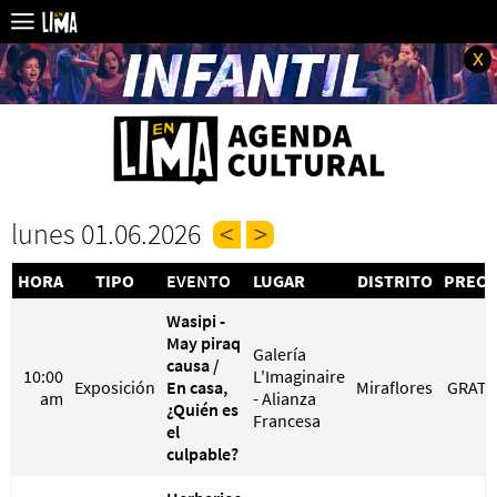
x
lunes 01.06.2026
HORA
TIPO
EVENTO
LUGAR
DISTRITO
PRECI
Wasipi -
May piraq
Galería
causa /
10:00
L'Imaginaire
Exposición
En casa,
Miraflores
GRATI
am
- Alianza
¿Quién es
Francesa
el
culpable?