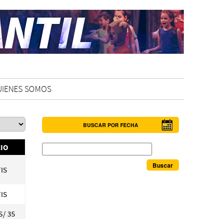
UIENES SOMOS
BUSCAR POR FECHA
Buscar
IO
IS
IS
S/ 35