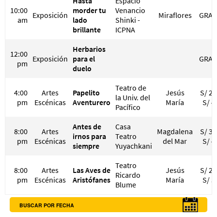
Hasta
Espacio
10:00
morder tu
Venancio
Exposición
Miraflores
GRAT
am
lado
Shinki -
brillante
ICPNA
Herbarios
12:00
Exposición
para el
GRAT
pm
duelo
Teatro de
4:00
Artes
Papelito
Jesús
S/ 20
la Univ. del
pm
Escénicas
Aventurero
María
S/ 4
Pacífico
Antes de
Casa
8:00
Artes
Magdalena
S/ 30
irnos para
Teatro
pm
Escénicas
del Mar
S/ 4
siempre
Yuyachkani
Teatro
8:00
Artes
Las Aves de
Jesús
S/ 23
Ricardo
pm
Escénicas
Aristófanes
María
S/ 5
Blume
BUSCAR POR FECHA