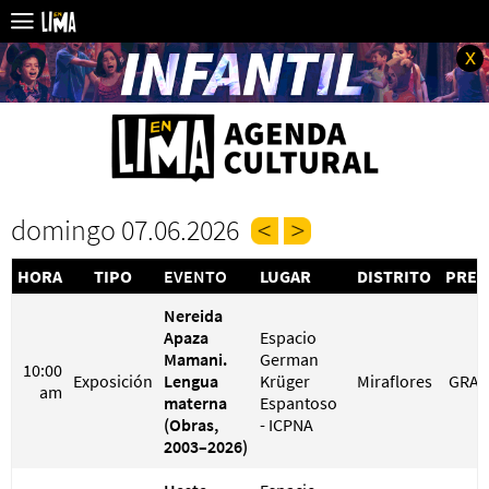
x
domingo 07.06.2026
HORA
TIPO
EVENTO
LUGAR
DISTRITO
PREC
Nereida
Apaza
Espacio
Mamani.
German
10:00
Exposición
Lengua
Krüger
Miraflores
GRAT
am
materna
Espantoso
(Obras,
- ICPNA
2003–2026)