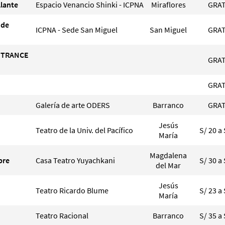
llante
Espacio Venancio Shinki - ICPNA
Miraflores
GRAT
 de
ICPNA - Sede San Miguel
San Miguel
GRAT
, TRANCE
GRAT
GRAT
Galería de arte ODERS
Barranco
GRAT
Jesús
Teatro de la Univ. del Pacífico
S/ 20 a 
María
Magdalena
pre
Casa Teatro Yuyachkani
S/ 30 a 
del Mar
Jesús
Teatro Ricardo Blume
S/ 23 a 
María
Teatro Racional
Barranco
S/ 35 a 