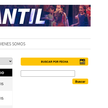
UIENES SOMOS
BUSCAR POR FECHA
Buscar
IO
IS
IS