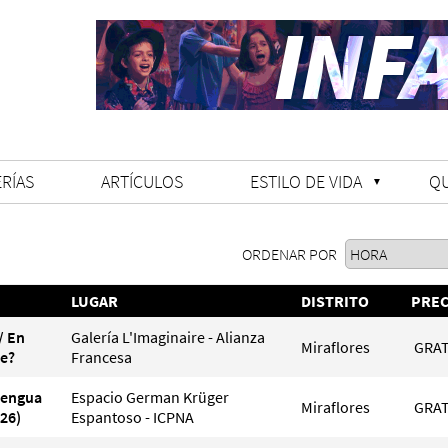
RÍAS
ARTÍCULOS
ESTILO DE VIDA
Q
ORDENAR POR
LUGAR
DISTRITO
PREC
/ En
Galería L'Imaginaire - Alianza
Miraflores
GRAT
le?
Francesa
Lengua
Espacio German Krüger
Miraflores
GRAT
26)
Espantoso - ICPNA