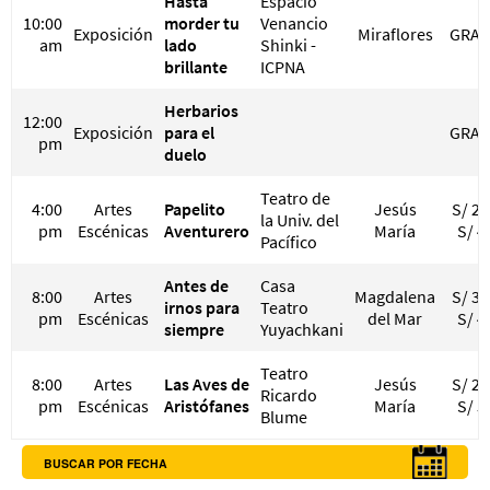
Hasta
Espacio
10:00
morder tu
Venancio
Exposición
Miraflores
GRAT
am
lado
Shinki -
brillante
ICPNA
Herbarios
12:00
Exposición
para el
GRAT
pm
duelo
Teatro de
4:00
Artes
Papelito
Jesús
S/ 20
la Univ. del
pm
Escénicas
Aventurero
María
S/ 4
Pacífico
Antes de
Casa
8:00
Artes
Magdalena
S/ 30
irnos para
Teatro
pm
Escénicas
del Mar
S/ 4
siempre
Yuyachkani
Teatro
8:00
Artes
Las Aves de
Jesús
S/ 23
Ricardo
pm
Escénicas
Aristófanes
María
S/ 5
Blume
BUSCAR POR FECHA