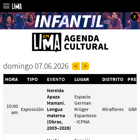
x
domingo 07.06.2026
HORA
TIPO
EVENTO
LUGAR
DISTRITO
PREC
Nereida
Apaza
Espacio
Mamani.
German
10:00
Exposición
Lengua
Krüger
Miraflores
GRAT
am
materna
Espantoso
(Obras,
- ICPNA
2003–2026)