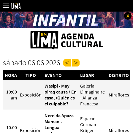
x
sábado 06.06.2026
HORA
TIPO
EVENTO
LUGAR
DISTRITO
Wasipi - May
Galería
10:00
piraq causa / En
L'Imaginaire
Exposición
Miraflores
am
casa, ¿Quién es
- Alianza
el culpable?
Francesa
Nereida Apaza
Espacio
Mamani.
German
10:00
Lengua
Exposición
Krüger
Miraflores