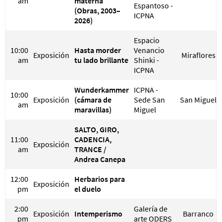
am
materna
Espantoso -
(Obras, 2003–
ICPNA
2026)
Espacio
10:00
Hasta morder
Venancio
Exposición
Miraflores
am
tu lado brillante
Shinki -
ICPNA
Wunderkammer
ICPNA -
10:00
Exposición
(cámara de
Sede San
San Miguel
am
maravillas)
Miguel
SALTO, GIRO,
11:00
CADENCIA,
Exposición
am
TRANCE /
Andrea Canepa
12:00
Herbarios para
Exposición
pm
el duelo
2:00
Galería de
Exposición
Intemperismo
Barranco
pm
arte ODERS