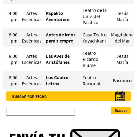
Teatro de la
4:00
Artes
Papelito
Jesús
Univ. del
pm
Escénicas
Aventurero
María
Pacífico
8:00
Artes
Antes de irnos
Casa Teatro
Magdalena
pm
Escénicas
para siempre
Yuyachkani
del Mar
Teatro
8:00
Artes
Las Aves de
Jesús
Ricardo
pm
Escénicas
Aristófanes
María
Blume
8:00
Artes
Los Cuatro
Teatro
Barranco
pm
Escénicas
Letras
Racional
BUSCAR POR FECHA
Buscar