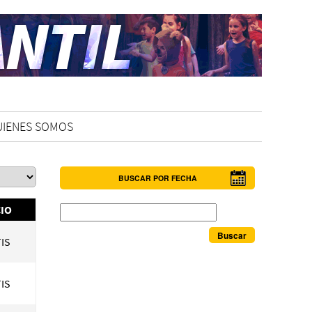
UIENES SOMOS
BUSCAR POR FECHA
Buscar
IO
IS
IS