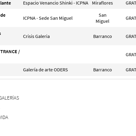
llante
Espacio Venancio Shinki - ICPNA
Miraflores
GRAT
 de
San
ICPNA - Sede San Miguel
GRAT
Miguel
s
Crisis Galeria
Barranco
GRAT
 TRANCE /
GRAT
Galería de arte ODERS
Barranco
GRAT
GALERÍAS
S
VIDA