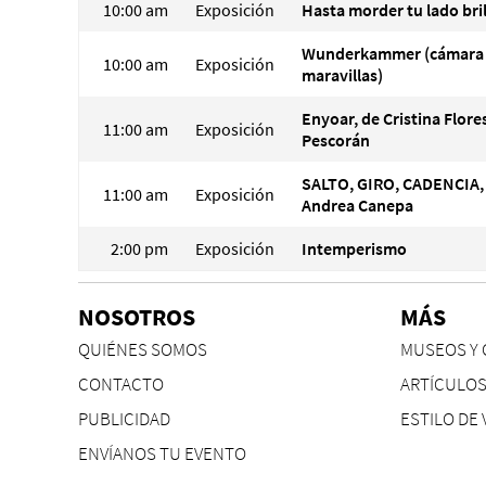
10:00 am
Exposición
Hasta morder tu lado bri
Wunderkammer (cámara
10:00 am
Exposición
maravillas)
Enyoar, de Cristina Flore
11:00 am
Exposición
Pescorán
SALTO, GIRO, CADENCIA,
11:00 am
Exposición
Andrea Canepa
2:00 pm
Exposición
Intemperismo
NOSOTROS
MÁS
QUIÉNES SOMOS
MUSEOS Y 
CONTACTO
ARTÍCULO
PUBLICIDAD
ESTILO DE 
ENVÍANOS TU EVENTO