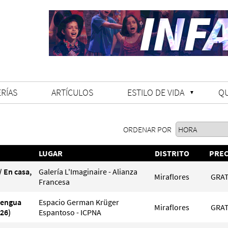
RÍAS
ARTÍCULOS
ESTILO DE VIDA
Q
ORDENAR POR
LUGAR
DISTRITO
PREC
/ En casa,
Galería L'Imaginaire - Alianza
Miraflores
GRAT
Francesa
Lengua
Espacio German Krüger
Miraflores
GRAT
26)
Espantoso - ICPNA