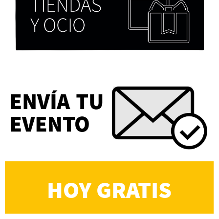
Eva Valero Juan: "Una mirada que construía un
universo donde lo único verdaderamente
importante eran los amigos y la literatura"
Martín Carrasco
HOY GRATIS