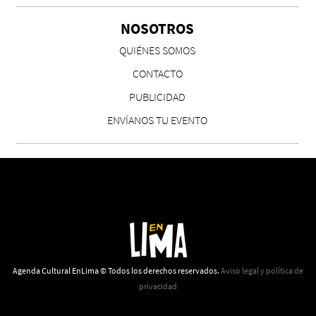
NOSOTROS
CS, de José María Salazar
QUIÉNES SOMOS
Invitadxs EnLima
CONTACTO
PUBLICIDAD
ENVÍANOS TU EVENTO
Reseña: Lienzos de Solobones
Marco Yanayaco ...
Agenda Cultural EnLima © Todos los derechos reservados.
Aviso legal y política de
privacidad