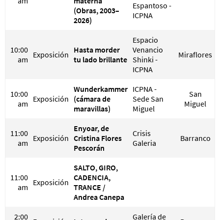
am
materna
Espantoso -
(Obras, 2003–
ICPNA
2026)
Espacio
10:00
Hasta morder
Venancio
Exposición
Miraflores
am
tu lado brillante
Shinki -
ICPNA
Wunderkammer
ICPNA -
10:00
San
Exposición
(cámara de
Sede San
am
Miguel
maravillas)
Miguel
Enyoar, de
11:00
Crisis
Exposición
Cristina Flores
Barranco
am
Galeria
Pescorán
SALTO, GIRO,
11:00
CADENCIA,
Exposición
am
TRANCE /
Andrea Canepa
2:00
Galería de