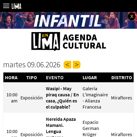
x
martes 09.06.2026
HORA
TIPO
EVENTO
LUGAR
DISTRITO
Wasipi - May
Galería
10:00
piraq causa / En
L'Imaginaire
Exposición
Miraflores
am
casa, ¿Quién es
- Alianza
el culpable?
Francesa
Nereida Apaza
Espacio
Mamani.
German
10:00
Lengua
Exposición
Krüger
Miraflores