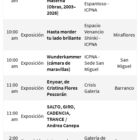
am
materna
Espantoso -
(Obras, 2003–
ICPNA
2026)
Espacio
10:00
Hasta morder
Venancio
Exposición
Miraflores
am
tu lado brillante
Shinki -
ICPNA
Wunderkammer
ICPNA -
10:00
San
Exposición
(cámara de
Sede San
am
Miguel
maravillas)
Miguel
Enyoar, de
11:00
Crisis
Exposición
Cristina Flores
Barranco
am
Galeria
Pescorán
SALTO, GIRO,
11:00
CADENCIA,
Exposición
am
TRANCE /
Andrea Canepa
2:00
Galería de