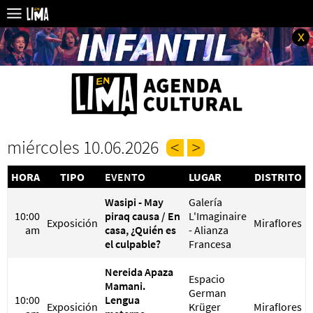
x
miércoles 10.06.2026
HORA
TIPO
EVENTO
LUGAR
DISTRITO
Wasipi - May
Galería
10:00
piraq causa / En
L'Imaginaire
Exposición
Miraflores
am
casa, ¿Quién es
- Alianza
el culpable?
Francesa
Nereida Apaza
Espacio
Mamani.
German
10:00
Lengua
Exposición
Krüger
Miraflores