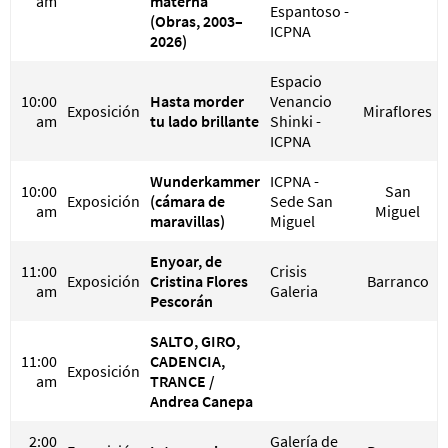
am
materna
Espantoso -
(Obras, 2003–
ICPNA
2026)
Espacio
10:00
Hasta morder
Venancio
Exposición
Miraflores
am
tu lado brillante
Shinki -
ICPNA
Wunderkammer
ICPNA -
10:00
San
Exposición
(cámara de
Sede San
am
Miguel
maravillas)
Miguel
Enyoar, de
11:00
Crisis
Exposición
Cristina Flores
Barranco
am
Galeria
Pescorán
SALTO, GIRO,
11:00
CADENCIA,
Exposición
am
TRANCE /
Andrea Canepa
2:00
Galería de