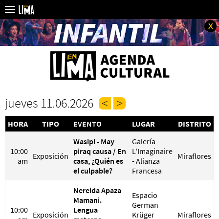
x
jueves 11.06.2026
HORA
TIPO
EVENTO
LUGAR
DISTRITO
Wasipi - May
Galería
10:00
piraq causa / En
L'Imaginaire
Exposición
Miraflores
am
casa, ¿Quién es
- Alianza
el culpable?
Francesa
Nereida Apaza
Espacio
Mamani.
German
10:00
Lengua
Exposición
Krüger
Miraflores