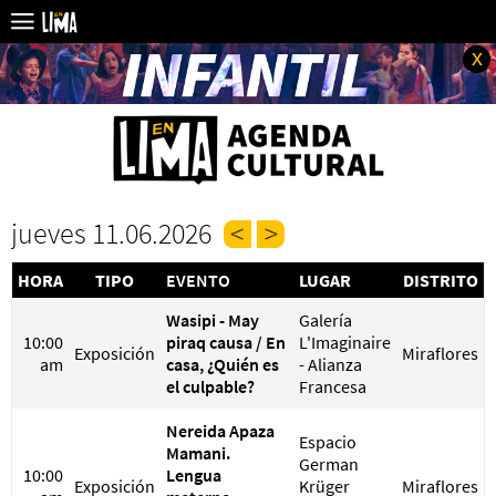
x
jueves 11.06.2026
HORA
TIPO
EVENTO
LUGAR
DISTRITO
Wasipi - May
Galería
10:00
piraq causa / En
L'Imaginaire
Exposición
Miraflores
am
casa, ¿Quién es
- Alianza
el culpable?
Francesa
Nereida Apaza
Espacio
Mamani.
German
10:00
Lengua
Exposición
Krüger
Miraflores