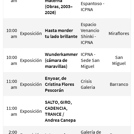
am
materna
Espantoso -
(Obras, 2003–
ICPNA
2026)
Espacio
10:00
Hasta morder
Venancio
Exposición
Miraflores
am
tu lado brillante
Shinki -
ICPNA
Wunderkammer
ICPNA -
10:00
San
Exposición
(cámara de
Sede San
am
Miguel
maravillas)
Miguel
Enyoar, de
11:00
Crisis
Exposición
Cristina Flores
Barranco
am
Galeria
Pescorán
SALTO, GIRO,
11:00
CADENCIA,
Exposición
am
TRANCE /
Andrea Canepa
2:00
Galería de