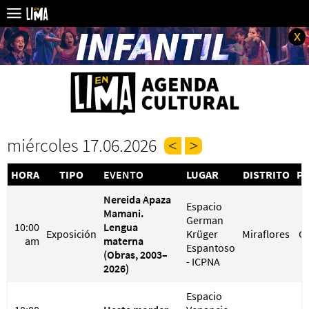
x
miércoles 17.06.2026
HORA
TIPO
EVENTO
LUGAR
DISTRITO
PR
Nereida Apaza
Espacio
Mamani.
German
10:00
Lengua
Exposición
Krüger
Miraflores
G
am
materna
Espantoso
(Obras, 2003–
- ICPNA
2026)
Espacio