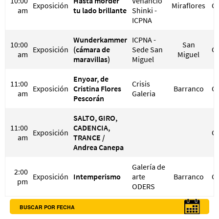
10:00
Hasta morder
Venancio
Exposición
Miraflores
G
am
tu lado brillante
Shinki -
ICPNA
Wunderkammer
ICPNA -
10:00
San
Exposición
(cámara de
Sede San
G
am
Miguel
maravillas)
Miguel
Enyoar, de
11:00
Crisis
Exposición
Cristina Flores
Barranco
G
am
Galeria
Pescorán
SALTO, GIRO,
11:00
CADENCIA,
Exposición
G
am
TRANCE /
Andrea Canepa
Galería de
2:00
Exposición
Intemperismo
arte
Barranco
G
pm
ODERS
BUSCAR POR FECHA