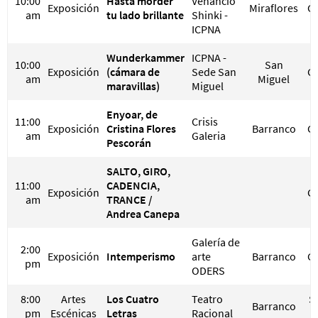
10:00
Hasta morder
Venancio
Exposición
Miraflores
G
am
tu lado brillante
Shinki -
ICPNA
Wunderkammer
ICPNA -
10:00
San
Exposición
(cámara de
Sede San
G
am
Miguel
maravillas)
Miguel
Enyoar, de
11:00
Crisis
Exposición
Cristina Flores
Barranco
G
am
Galeria
Pescorán
SALTO, GIRO,
11:00
CADENCIA,
Exposición
G
am
TRANCE /
Andrea Canepa
Galería de
2:00
Exposición
Intemperismo
arte
Barranco
G
pm
ODERS
8:00
Artes
Los Cuatro
Teatro
S/
Barranco
pm
Escénicas
Letras
Racional
S