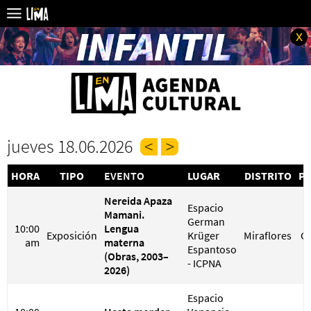
x
jueves 18.06.2026
HORA
TIPO
EVENTO
LUGAR
DISTRITO
PR
Nereida Apaza
Espacio
Mamani.
German
10:00
Lengua
Exposición
Krüger
Miraflores
G
am
materna
Espantoso
(Obras, 2003–
- ICPNA
2026)
Espacio