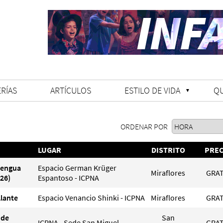
RÍAS
ARTÍCULOS
ESTILO DE VIDA
Q
ORDENAR POR
LUGAR
DISTRITO
PREC
Lengua
Espacio German Krüger
Miraflores
GRAT
26)
Espantoso - ICPNA
llante
Espacio Venancio Shinki - ICPNA
Miraflores
GRAT
 de
San
ICPNA - Sede San Miguel
GRAT