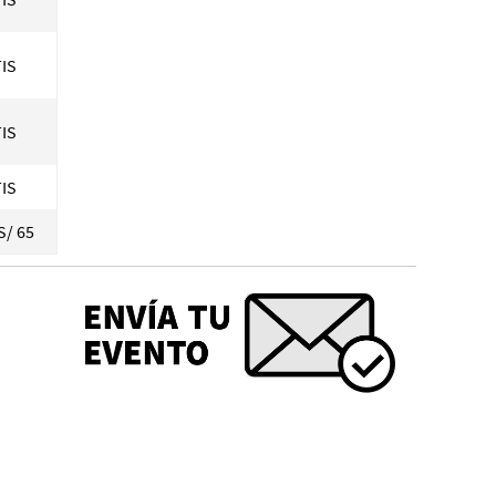
IS
IS
IS
S/ 65