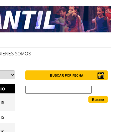
UIENES SOMOS
BUSCAR POR FECHA
Buscar
IO
IS
IS
IS