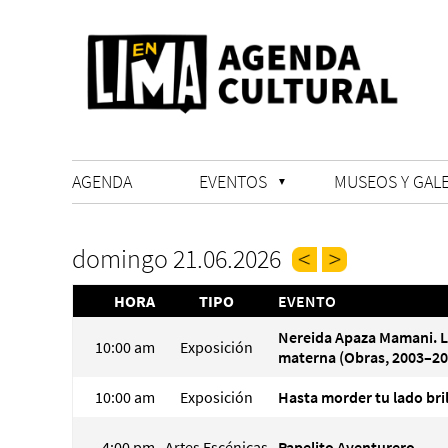
AGENDA
EVENTOS
MUSEOS Y GALE
domingo 21.06.2026
HORA
TIPO
EVENTO
Nereida Apaza Mamani. 
10:00 am
Exposición
materna (Obras, 2003–20
10:00 am
Exposición
Hasta morder tu lado bri
4:00 pm
Artes Escénicas
Papelito Aventurero