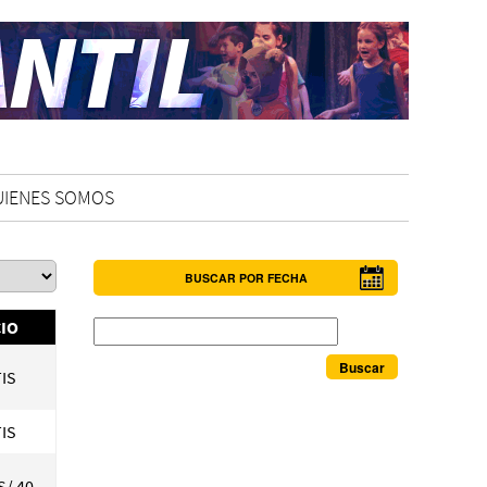
UIENES SOMOS
BUSCAR POR FECHA
Buscar
IO
IS
IS
S/ 40