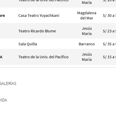
María
Magdalena
pre
Casa Teatro Yuyachkani
S/ 30 a 
del Mar
Jesús
Teatro Ricardo Blume
S/ 23 a 
María
Sala Quilla
Barranco
S/ 35 a 
Jesús
IA
Teatro de la Univ. del Pacífico
S/ 15 a 
María
GALERÍAS
S
VIDA