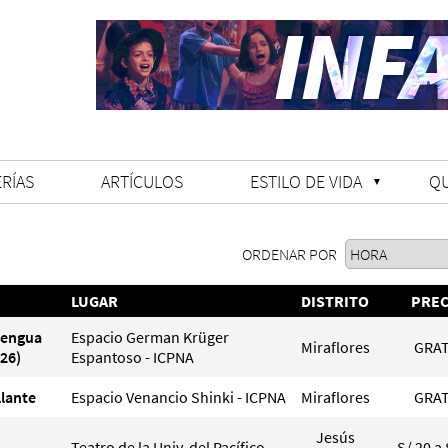
RÍAS
ARTÍCULOS
ESTILO DE VIDA
Q
ORDENAR POR
LUGAR
DISTRITO
PREC
Lengua
Espacio German Krüger
Miraflores
GRAT
26)
Espantoso - ICPNA
llante
Espacio Venancio Shinki - ICPNA
Miraflores
GRAT
Jesús
Teatro de la Univ. del Pacífico
S/ 20 a 