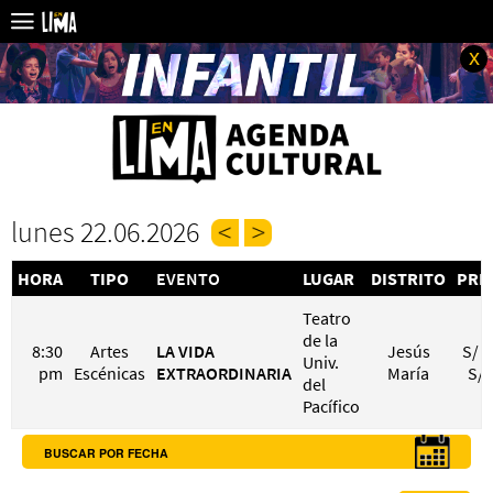
x
lunes 22.06.2026
HORA
TIPO
EVENTO
LUGAR
DISTRITO
PRE
Teatro
de la
8:30
Artes
LA VIDA
Jesús
S/ 1
Univ.
pm
Escénicas
EXTRAORDINARIA
María
S/ 
del
Pacífico
BUSCAR POR FECHA