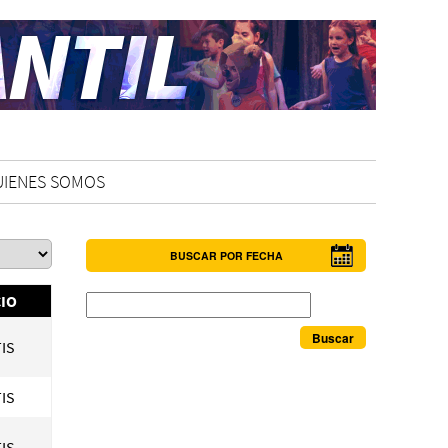
UIENES SOMOS
BUSCAR POR FECHA
Buscar
IO
IS
IS
IS