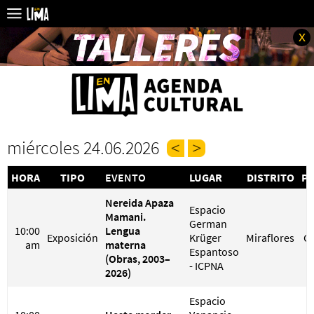
x
miércoles 24.06.2026
HORA
TIPO
EVENTO
LUGAR
DISTRITO
PR
Nereida Apaza
Espacio
Mamani.
German
10:00
Lengua
Exposición
Krüger
Miraflores
G
am
materna
Espantoso
(Obras, 2003–
- ICPNA
2026)
Espacio