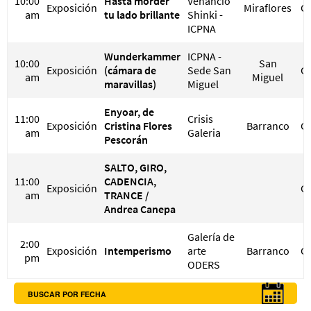
10:00
Hasta morder
Venancio
Exposición
Miraflores
G
am
tu lado brillante
Shinki -
ICPNA
Wunderkammer
ICPNA -
10:00
San
Exposición
(cámara de
Sede San
G
am
Miguel
maravillas)
Miguel
Enyoar, de
11:00
Crisis
Exposición
Cristina Flores
Barranco
G
am
Galeria
Pescorán
SALTO, GIRO,
11:00
CADENCIA,
Exposición
G
am
TRANCE /
Andrea Canepa
Galería de
2:00
Exposición
Intemperismo
arte
Barranco
G
pm
ODERS
BUSCAR POR FECHA