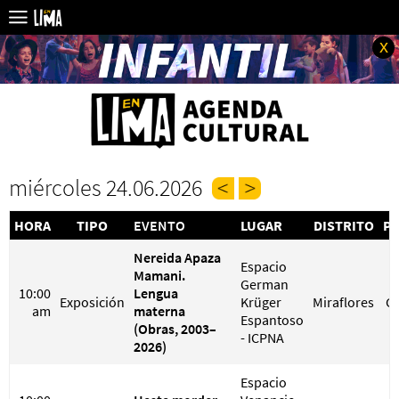
x
miércoles 24.06.2026
HORA
TIPO
EVENTO
LUGAR
DISTRITO
PR
Nereida Apaza
Espacio
Mamani.
German
10:00
Lengua
Exposición
Krüger
Miraflores
G
am
materna
Espantoso
(Obras, 2003–
- ICPNA
2026)
Espacio