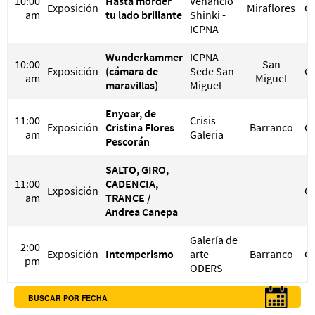
10:00
Hasta morder
Venancio
Exposición
Miraflores
G
am
tu lado brillante
Shinki -
ICPNA
Wunderkammer
ICPNA -
10:00
San
Exposición
(cámara de
Sede San
G
am
Miguel
maravillas)
Miguel
Enyoar, de
11:00
Crisis
Exposición
Cristina Flores
Barranco
G
am
Galeria
Pescorán
SALTO, GIRO,
11:00
CADENCIA,
Exposición
G
am
TRANCE /
Andrea Canepa
Galería de
2:00
Exposición
Intemperismo
arte
Barranco
G
pm
ODERS
BUSCAR POR FECHA