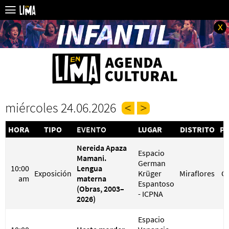
x
miércoles 24.06.2026
HORA
TIPO
EVENTO
LUGAR
DISTRITO
PR
Nereida Apaza
Espacio
Mamani.
German
10:00
Lengua
Exposición
Krüger
Miraflores
G
am
materna
Espantoso
(Obras, 2003–
- ICPNA
2026)
Espacio