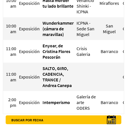
10:00
Hasta morder
Venancio
Exposición
Miraflores
G
am
tu lado brillante
Shinki -
ICPNA
Wunderkammer
ICPNA -
10:00
San
Exposición
(cámara de
Sede San
G
am
Miguel
maravillas)
Miguel
Enyoar, de
11:00
Crisis
Exposición
Cristina Flores
Barranco
G
am
Galeria
Pescorán
SALTO, GIRO,
11:00
CADENCIA,
Exposición
G
am
TRANCE /
Andrea Canepa
Galería de
2:00
Exposición
Intemperismo
arte
Barranco
G
pm
ODERS
BUSCAR POR FECHA