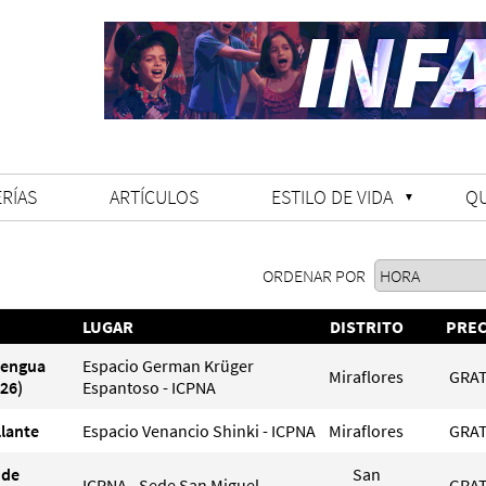
RÍAS
ARTÍCULOS
ESTILO DE VIDA
Q
ORDENAR POR
LUGAR
DISTRITO
PREC
Lengua
Espacio German Krüger
Miraflores
GRAT
26)
Espantoso - ICPNA
llante
Espacio Venancio Shinki - ICPNA
Miraflores
GRAT
 de
San
ICPNA - Sede San Miguel
GRAT