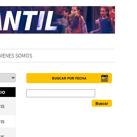
UIENES SOMOS
BUSCAR POR FECHA
Buscar
IO
IS
IS
IS