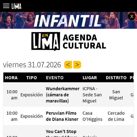
x
viernes 31.07.2026
HORA
TIPO
EVENTO
LUGAR
DISTRITO
PR
Wunderkammer
ICPNA -
10:00
San
Exposición
(cámara de
Sede San
GR
am
Miguel
maravillas)
Miguel
10:00
Peruvian Films
Casa
Cercado
Exposición
GR
am
de Diana Kisner
O'Higgins
de Lima
You Can't Stop