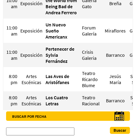
10:00
the World from
Galería
Exposición
Breña
GR
am
Being Bad de
Gato
Andrea Ferrero
Un Nuevo
11:00
Forum
Exposición
Sueño
Miraflores
GR
am
Galería
Americanx
Pertenecer de
11:00
Crisis
Exposición
Sylvia
Barranco
GR
am
Galeria
Fernández
Teatro
8:00
Artes
Las Aves de
Jesús
S/ 
Ricardo
pm
Escénicas
Aristófanes
María
S/
Blume
8:00
Artes
Los Cuatro
Teatro
S/ 
Barranco
pm
Escénicas
Letras
Racional
S/
BUSCAR POR FECHA
Buscar