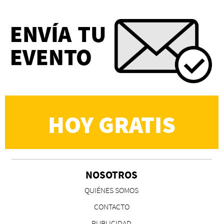
Eva Valero Juan: "Una mirada que construía un
universo donde lo único verdaderamente
importante eran los amigos y la literatura"
Martín Carrasco
HOY GRATIS
NOSOTROS
CS, de José María Salazar
QUIÉNES SOMOS
Invitadxs EnLima
CONTACTO
PUBLICIDAD