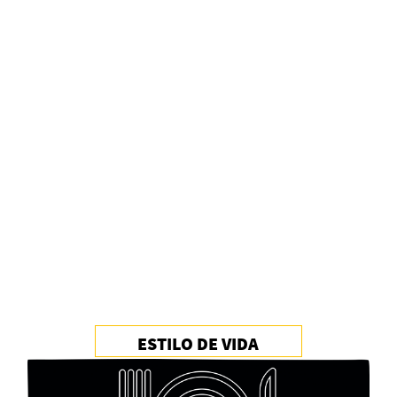
Alberto Fuguet: “La literatura se parece más a
las bandas”
PFM
ESTILO DE VIDA