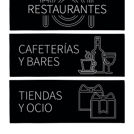
Cocaína Negra de Cristóbal Valenzuela Berríos
Paloma Pulisci
Chicas tristes de Fernanda Tovar
Paloma Pulisci