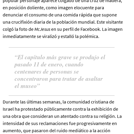
popular personaje aparece colgado de una cruz de madera,
en posición doliente, como imagen elocuente para
denunciar el consumo de una comida rápida que supone
una crucifixión diaria de la población mundial. Este visitante
colgó la foto de
McJesus
en su perfil de Facebook. La imagen
inmediatamente se viralizó y estalló la polémica.
El capítulo más grave se produjo el
pasado 11 de enero, cuando
centenares de personas se
concentraron para tratar de asaltar
el museo
Durante las últimas semanas, la comunidad cristiana de
Israel ha protestado públicamente contra la exhibición de
una obra que consideran un atentado contra su religión. La
intensidad de sus reclamaciones fue progresivamente en
aumento, que pasaron del ruido mediático a la acción