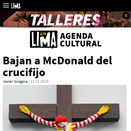
x
Bajan a McDonald del
crucifijo
Javier Gragera
| 23.01.2019