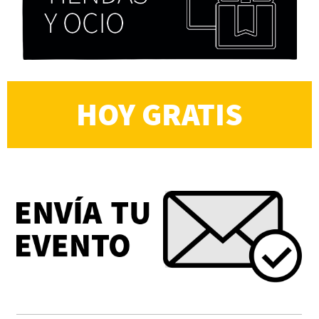
HOY GRATIS
Cocaína Negra de Cristóbal Valenzuela Berríos
Paloma Pulisci
Chicas tristes de Fernanda Tovar
Paloma Pulisci