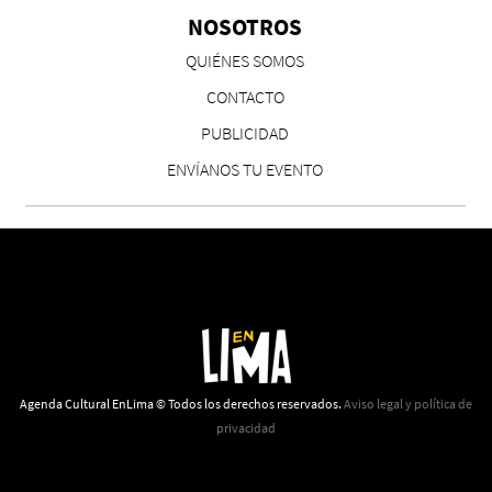
NOSOTROS
QUIÉNES SOMOS
CONTACTO
PUBLICIDAD
ENVÍANOS TU EVENTO
Eva Valero Juan: "Una mirada que construía un
universo donde lo único verdaderamente
importante eran los amigos y la literatura"
Martín Carrasco
Agenda Cultural EnLima © Todos los derechos reservados.
Aviso legal y política de
privacidad